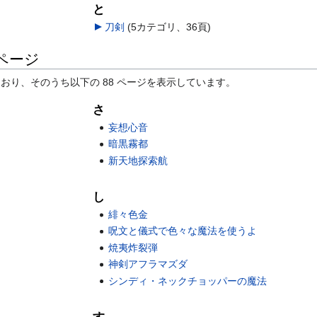
と
刀剣
‎
(5カテゴリ、36頁)
ページ
ており、そのうち以下の 88 ページを表示しています。
さ
妄想心音
暗黒霧都
新天地探索航
し
緋々色金
呪文と儀式で色々な魔法を使うよ
焼夷炸裂弾
神剣アフラマズダ
シンディ・ネックチョッパーの魔法