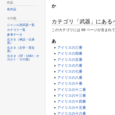
作品
か
各作品
その他
カテゴリ「武器」にある
ジャンル別武器一覧
このカテゴリには 88 ページが含まれ
カテゴリ一覧
参考データ
元ネタ（神話・伝承
あ
系）
アイリスの三番
元ネタ（文学・実在
系）
アイリスの四番
元ネタ（SF・UMA・オ
アイリスの五番
カルト・その他）
アイリスの六番
アイリスの七番
アイリスの八番
アイリスの十番
アイリスの十二番
アイリスの十三番
アイリスの十四番
アイリスの十五番
アイリスの十六番