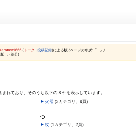
Karanemi666
(
トーク
|
投稿記録
)
による版
(ページの作成:「 」)
い版 → (差分)
含まれており、そのうち以下の 8 件を表示しています。
火器
‎
(3カテゴリ、9頁)
つ
杖
‎
(1カテゴリ、2頁)