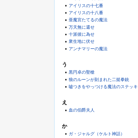
アイリスの十七番
アイリスの十八番
亜魔宮たてるの魔法
万天無に還せ
十派彼に為せ
衆生地に伏せ
アンナマリーの魔法
う
黒円卓の聖槍
狼のルーンが刻まれた二挺拳銃
嘘つきをやっつける魔法のステッキ
え
血の伯爵夫人
か
ガ・ジャルグ（ケルト神話）