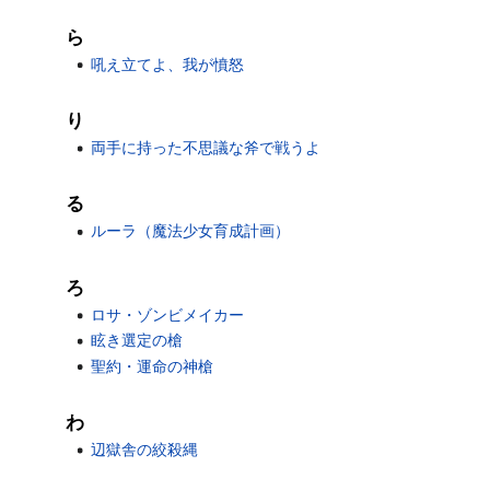
ら
吼え立てよ、我が憤怒
り
両手に持った不思議な斧で戦うよ
る
ルーラ（魔法少女育成計画）
ろ
ロサ・ゾンビメイカー
眩き選定の槍
聖約・運命の神槍
わ
辺獄舎の絞殺縄