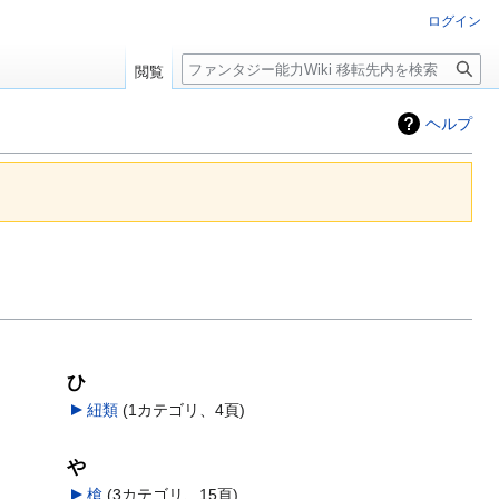
ログイン
検
閲覧
索
ヘルプ
ひ
紐類
‎
(1カテゴリ、4頁)
や
槍
‎
(3カテゴリ、15頁)