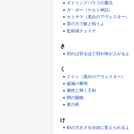
ガトリングパラコの魔法
ガ・ボー（ケルト神話）
カミサマ（黒白のアヴェスター）
雷の力で敵と戦うよ
監獄城チェイテ
き
切れば切るほど切れ味が上がるよ
く
クイン（黒白のアヴェスター）
破滅の黎明
燦然と輝く王剣
闇の賜物
黄の死
け
剣の大きさを自由に変えられるよ