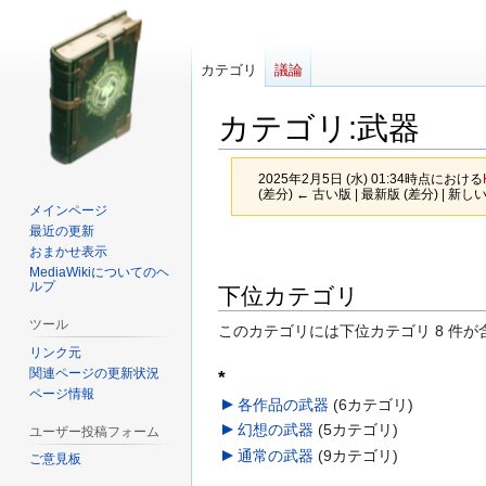
カテゴリ
議論
カテゴリ
:
武器
2025年2月5日 (水) 01:34時点における
(差分) ← 古い版 | 最新版 (差分) | 新し
メインページ
最近の更新
ナ
検
おまかせ表示
ビ
索
MediaWikiについてのヘ
ルプ
下位カテゴリ
ゲ
に
ー
移
ツール
このカテゴリには下位カテゴリ 8 件が
シ
動
リンク元
ョ
関連ページの更新状況
*
ン
ページ情報
各作品の武器
‎
(6カテゴリ)
に
幻想の武器
‎
(5カテゴリ)
ユーザー投稿フォーム
移
通常の武器
‎
(9カテゴリ)
動
ご意見板