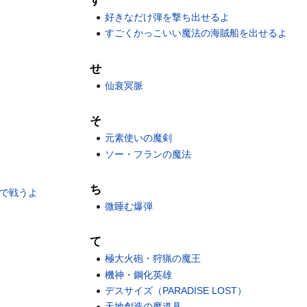
す
好きなだけ弾を撃ち出せるよ
すごくかっこいい魔法の海賊船を出せるよ
せ
仙衰冥脈
そ
元素使いの魔剣
ソー・フランの魔法
ち
で戦うよ
微睡む爆弾
て
極大火砲・狩猟の魔王
機神・鋼化英雄
デスサイズ（PARADISE LOST）
天地創造の魔道具