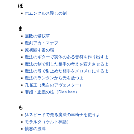
ほ
ホムンクルス殺しの剣
ま
無敗の紫靫草
魔剣アカ・マナフ
原初顕す番の環
魔法のギターで実体のある音符を作り出すよ
魔法の剣で刺した相手の考えを変えさせるよ
魔法の弓で射止めた相手をメロメロにするよ
魔法のランタンから光を放つよ
孔雀王（黒白のアヴェスター）
罪姫・正義の柱（Dies irae）
も
猛スピードで走る魔法の車椅子を使うよ
モラルタ（ケルト神話）
憤怒の波濤