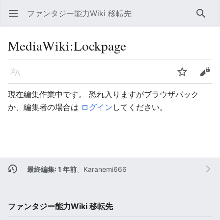
ファンタジー能力Wiki 移転先
メインメニューを開く
検索
MediaWiki
:
Lockpage
言語
ウォッチ
編集
現在編集作業中です。 恐れ入りますがブラウザバック
か、編集者の場合は
ログイン
してください。
最終編集: 1 年前
、
Karanemi666
ファンタジー能力Wiki 移転先