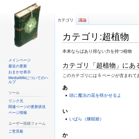
カテゴリ
議論
カテゴリ
:
超植物
ナ
検
本来ならばあり得ない力を持つ植物
ビ
索
メインページ
カテゴリ「超植物」にあ
ゲ
に
最近の更新
ー
移
おまかせ表示
このカテゴリには 5 ページが含まれて
MediaWikiについてのヘ
シ
動
ルプ
ョ
あ
ン
ツール
頭に魔法の花を咲かせるよ
に
リンク元
移
関連ページの更新状況
い
動
ページ情報
いばら（煉獄姫）
ユーザー投稿フォーム
ご意見板
か