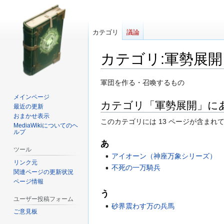
カテゴリ
議論
カテゴリ
:
軍勢展開
ナ
検
軍団を作る・召喚するもの
ビ
索
メインページ
カテゴリ「軍勢展開」に
ゲ
に
最近の更新
ー
移
おまかせ表示
このカテゴリには 13 ページが含まれ
MediaWikiについてのヘ
シ
動
ルプ
ョ
あ
ン
ツール
アイオーン（神座万象シリーズ）
に
リンク元
不死の一万騎兵
移
関連ページの更新状況
動
ページ情報
う
ユーザー投稿フォーム
砂界震わす万の兵馬
ご意見板