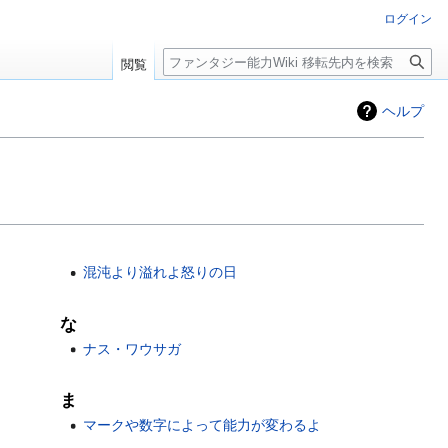
ログイン
検
閲覧
索
ヘルプ
混沌より溢れよ怒りの日
な
ナス・ワウサガ
ま
マークや数字によって能力が変わるよ