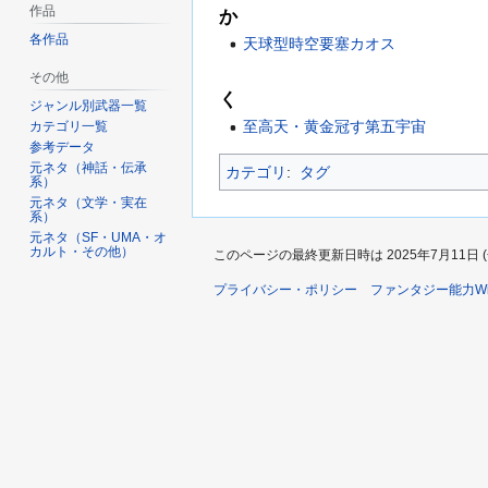
作品
か
各作品
天球型時空要塞カオス
その他
く
ジャンル別武器一覧
至高天・黄金冠す第五宇宙
カテゴリ一覧
参考データ
元ネタ（神話・伝承
カテゴリ
:
タグ
系）
元ネタ（文学・実在
系）
元ネタ（SF・UMA・オ
カルト・その他）
このページの最終更新日時は 2025年7月11日 (金)
プライバシー・ポリシー
ファンタジー能力Wi