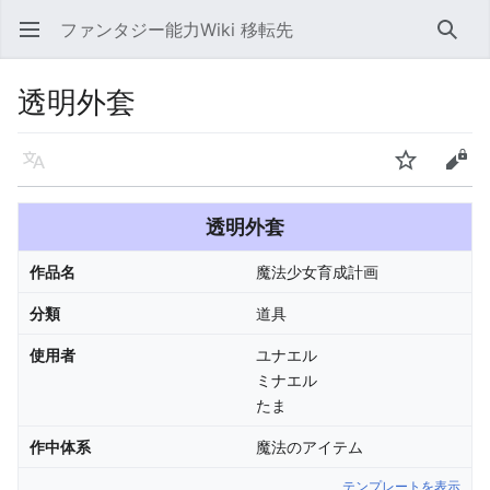
ファンタジー能力Wiki 移転先
メインメニューを開く
検索
透明外套
言語
ウォッチ
編集
透明外套
作品名
魔法少女育成計画
分類
道具
使用者
ユナエル
ミナエル
たま
作中体系
魔法のアイテム
テンプレートを表示